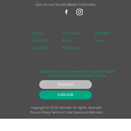
Join us our Social Media Channels:
Home
Services
Contact
Products
Blog
Shop
Our Staff
Partners
Subscribe to our newsletter to get the latest
updates on products and offers!
SUBSCRIBE
Copyright © 2026 Italmed. All rights reserved.
Privacy Policy
Terms of Use
Sales and Refunds