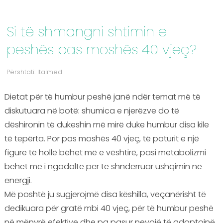
Si të shmangni shtimin e
peshës pas moshës 40 vjeç?
Përshtati: Italmed
Dietat për të humbur peshë janë ndër temat më të
diskutuara në botë: shumica e njerëzve do të
dëshironin të dukeshin më mirë duke humbur disa kile
të tepërta. Por pas moshës 40 vjeç, të paturit e një
figure të hollë bëhet më e vështirë, pasi metabolizmi
bëhet më i ngadaltë për të shndërruar ushqimin në
energji.
Më poshtë ju sugjerojmë disa këshilla, veçanërisht të
dedikuara për gratë mbi 40 vjeç, për të humbur peshë
në mënyrë efektive dhe pa pasur nevojë të adoptojnë