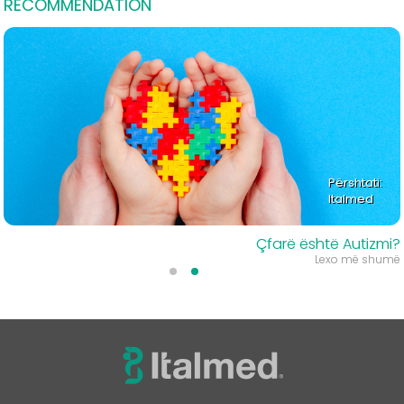
RECOMMENDATION
Përshtati:
Italmed
Çfarë është Autizmi?
Lexo më shumë