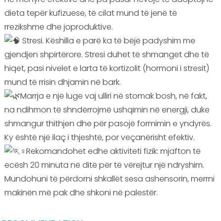
dieta tepër kufizuese, të cilat mund të jenë të
rrezikshme dhe joproduktive.
Stresi. Këshilla e parë ka të bëjë padyshim me
gjendjen shpirtërore. Stresi duhet të shmanget dhe të
hiqet, pasi nivelet e larta të kortizolit (hormoni i stresit)
mund të rrisin dhjamin në bark.
Marrja e një luge vaj ulliri në stomak bosh, në fakt,
na ndihmon të shndërrojmë ushqimin në energji, duke
shmangur thithjen dhe për pasojë formimin e yndyrës.
Ky është një ilaç i thjeshtë, por veçanërisht efektiv.
Rekomandohet edhe aktiviteti fizik: mjafton të
ecësh 20 minuta në ditë për të vërejtur një ndryshim.
Mundohuni të përdorni shkallët sesa ashensorin, merrni
makinën më pak dhe shkoni në palestër.